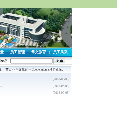
力量
|
员工管理
|
华文教育
|
员工风采
索信息：
置：
首页
>>
华文教育
>>
Cooperation and Training
[2018-06-08]
坛”
[2018-06-08]
[2018-06-08]