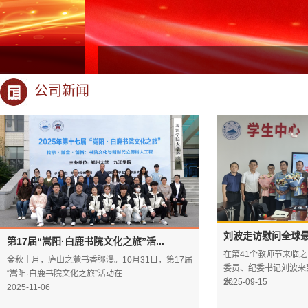
公司新闻
刘波走访慰问全球
第17届“嵩阳·白鹿书院文化之旅”活...
表并参加...
在第41个教师节来临之
​金秋十月，庐山之麓书香弥漫。10月31日，第17届
委员、纪委书记刘波来
“嵩阳·白鹿书院文化之旅”活动在...
走...
2025-09-15
2025-11-06