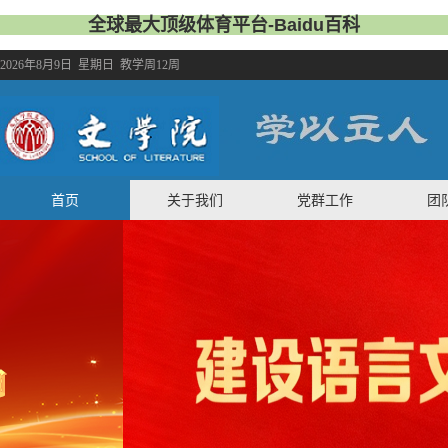
全球最大顶级体育平台-Baidu百科
2026年8月9日 星期日 教学周12周
首页
关于我们
党群工作
团