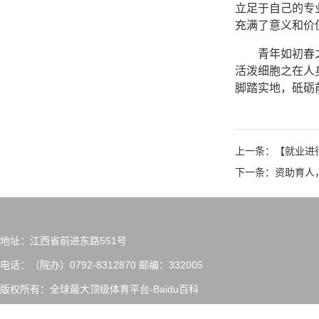
立足于自己的专
充满了意义和价
青年如初春
活泼细胞之在人
脚踏实地，砥砺
上一条：【就业进
下一条：资助育人
地址：江西省前进东路551号
电话：（院办）0792-8312870
邮编：332005
版权所有：全球最大顶级体育平台-Baidu百科