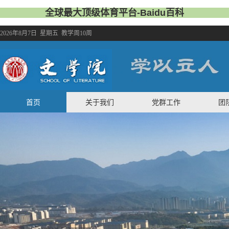
全球最大顶级体育平台-Baidu百科
2026年8月7日 星期五 教学周10周
首页
关于我们
党群工作
团