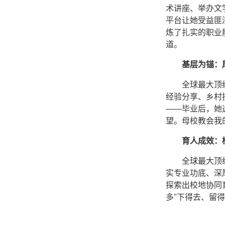
术讲座、举办文
平台让她受益匪
炼了扎实的职业
道。
基层为锚：
全球最大顶
经验分享、乡村
——毕业后，她
望。母校教会我
育人成效：
全球最大顶
实专业功底、深
探索出校地协同
多"下得去、留