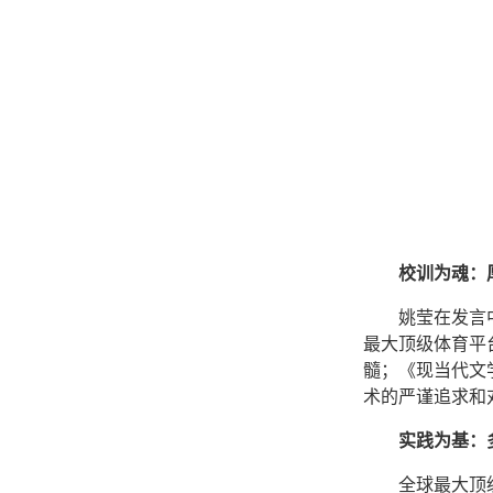
校训为魂：
姚莹在发言
最大顶级体育平
髓；《现当代文
术的严谨追求和
实践为基：
全球最大顶