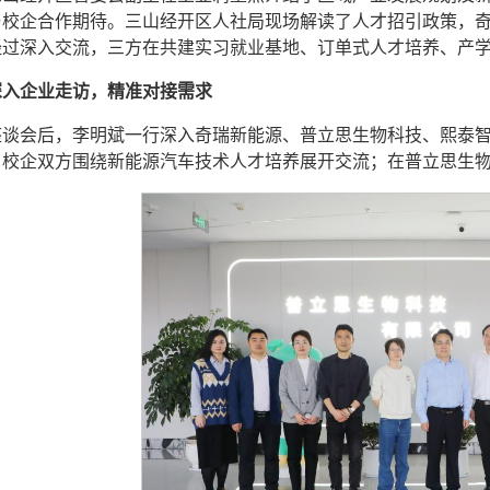
与校企合作期待。三山经开区人社局现场解读了人才招引政策，
经过深入交流，三方在共建实习就业基地、订单式人才培养、产
深入企业走访，精准对接需求
座谈会后，李明斌一行深入奇瑞新能源、普立思生物科技、熙泰
，校企双方围绕新能源汽车技术人才培养展开交流；在普立思生