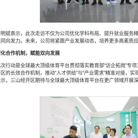
李明斌表示，此次走访不仅为公司优化学科布局、提升就业服务
展同向发力。未来，公司将紧跟产业发展动态，培养更多高素质
深化合作机制，赋能双向发展
此次行动是全球最大顶级体育平台贯彻落实教育部“访企拓岗”专
区的长效合作机制，推动“人才供给”与“产业需求”精准对接，实
表示，三山经开区期待与全球最大顶级体育平台在更广领域开展
。