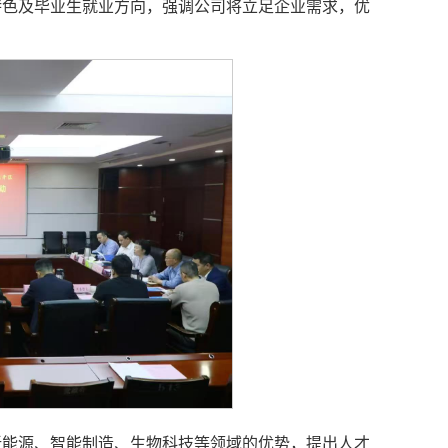
特色及毕业生就业方向，强调公司将立足企业需求，优
新能源、智能制造、生物科技等领域的优势，提出人才