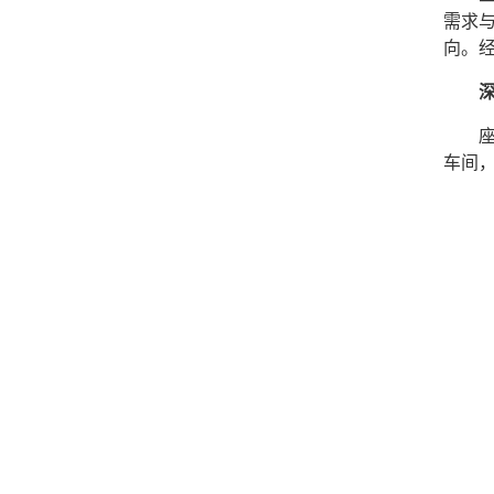
需求
向。
车间