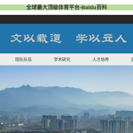
全球最大顶级体育平台-Baidu百科
团队队伍
学术研究
人才培养