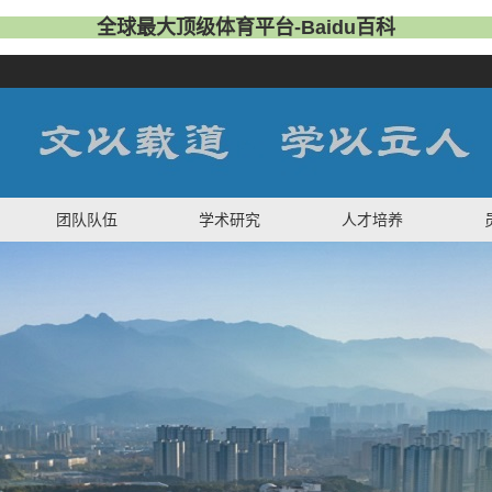
全球最大顶级体育平台-Baidu百科
团队队伍
学术研究
人才培养