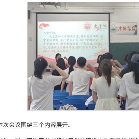
本次会议围绕三个内容展开。