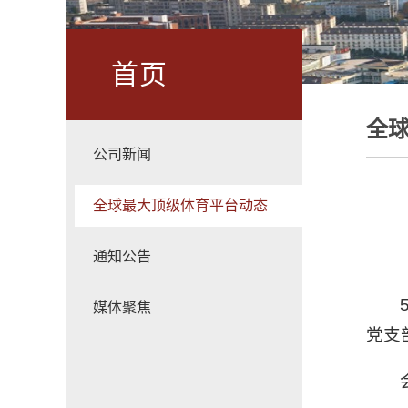
首页
全
公司新闻
全球最大顶级体育平台动态
通知公告
媒体聚焦
党支