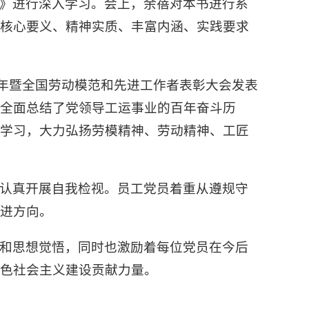
》进行深入学习。会上，余蓓对本书进行系
的核心要义、精神实质、丰富内涵、实践要求
周年暨全国劳动模范和先进工作者表彰大会发表
全面总结了党领导工运事业的百年奋斗历
模学习，大力弘扬劳模精神、劳动精神、工匠
认真开展自我检视。员工党员着重从遵规守
进方向。
和思想觉悟，同时也激励着每位党员在今后
色社会主义建设贡献力量。