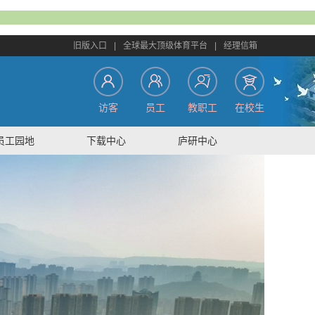
旧版入口
|
全球最大顶级体育平台
|
经理信箱
访客
员工
教职工
在校生
员工园地
下载中心
庐研中心