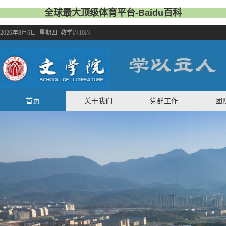
全球最大顶级体育平台-Baidu百科
2026年8月6日 星期四 教学周10周
首页
关于我们
党群工作
团