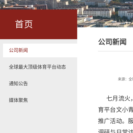
首页
公司新闻
公司新闻
全球最大顶级体育平台动态
来源：全球
通知公告
七月流火
媒体聚焦
育平台文小
推广活动。
调研与日常