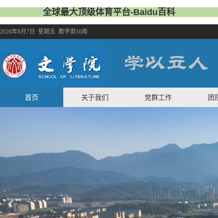
全球最大顶级体育平台-Baidu百科
2026年8月7日 星期五 教学周10周
首页
关于我们
党群工作
团