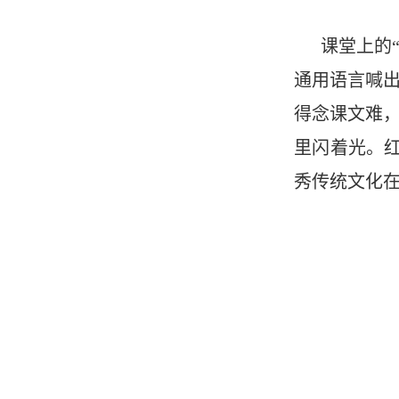
课堂上的
通用语言喊
得念课文难，
里闪着光。
秀传统文化