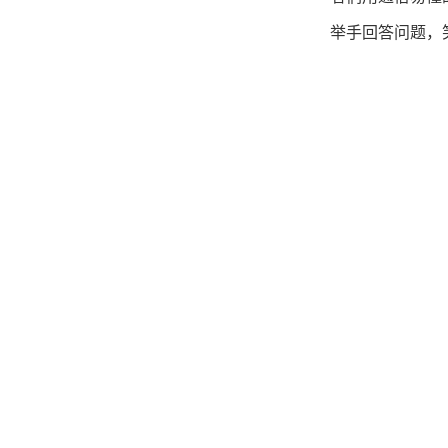
举手回答问题，