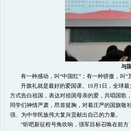
与
有一种感动，叫“中国红”；有一种骄傲，叫“
升旗礼就是最好的爱国课。10月1日，全球
方式告白祖国，表达对祖国母亲的爱，共唱国歌
同学们神情严肃，昂首挺胸，对着庄严的国旗敬
强、为中华民族伟大复兴贡献出自己的力量。
“听吧新征程号角吹响，强军目标召唤在前方