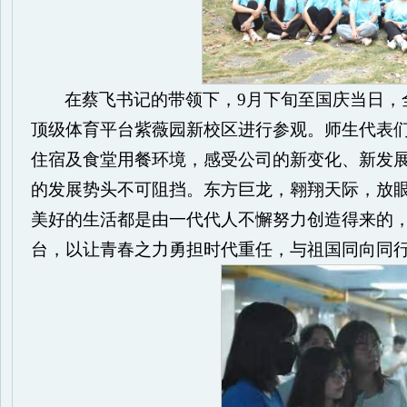
在蔡飞书记的带领下，9月下旬至国庆当日，
顶级体育平台紫薇园新校区进行参观。师生代表
住宿及食堂用餐环境，感受公司的新变化、新发
的发展势头不可阻挡。东方巨龙，翱翔天际，放眼
美好的生活都是由一代代人不懈努力创造得来的
台，以让青春之力勇担时代重任，与祖国同向同