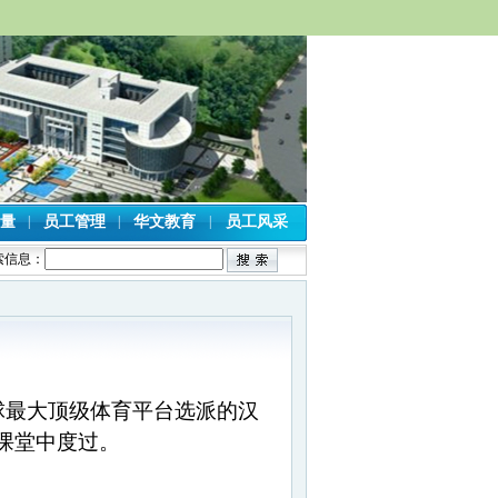
力量
|
员工管理
|
华文教育
|
员工风采
索信息：
球最大顶级体育平台选派的汉
课堂中度过。