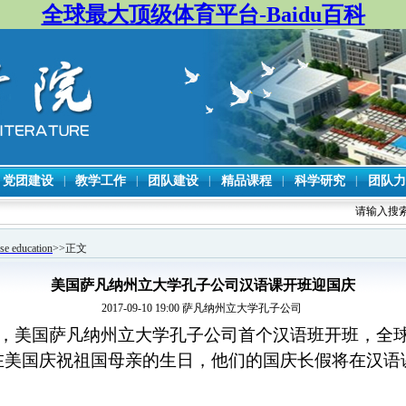
全球最大顶级体育平台-Baidu百科
党团建设
|
教学工作
|
团队建设
|
精品课程
|
科学研究
|
团队
请输入搜
se education
>>
正文
美国萨凡纳州立大学孔子公司汉语课开班迎国庆
2017-09-10 19:00
萨凡纳州立大学孔子公司
日，美国萨凡纳州立大学孔子公司首个汉语班开班，全
在美国庆祝祖国母亲的生日，他们的国庆长假将在汉语