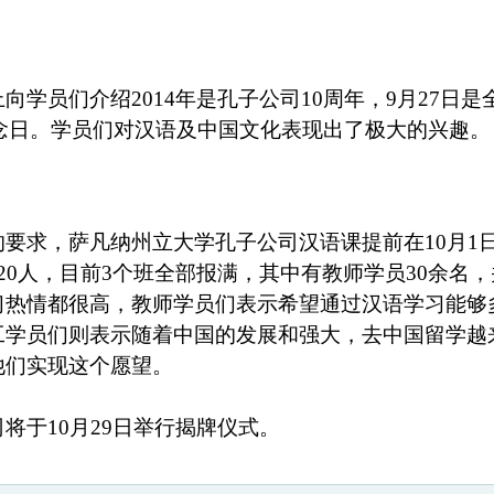
员们介绍2014年是孔子公司10周年，9月27日是全
年纪念日。学员们对汉语及中国文化表现出了极大的兴趣。
求，萨凡纳州立大学孔子公司汉语课提前在10月1
20人，目前3个班全部报满，其中有教师学员30余名，
习热情都很高，教师学员们表示希望通过汉语学习能够
工学员们则表示随着中国的发展和强大，去中国留学越
他们实现这个愿望。
于10月29日举行揭牌仪式。